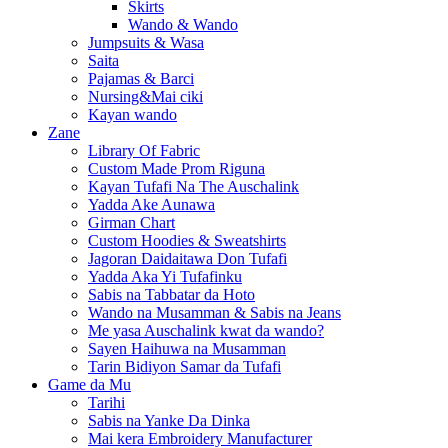
Skirts
Wando & Wando
Jumpsuits & Wasa
Saita
Pajamas & Barci
Nursing&Mai ciki
Kayan wando
Zane
Library Of Fabric
Custom Made Prom Riguna
Kayan Tufafi Na The Auschalink
Yadda Ake Aunawa
Girman Chart
Custom Hoodies & Sweatshirts
Jagoran Daidaitawa Don Tufafi
Yadda Aka Yi Tufafinku
Sabis na Tabbatar da Hoto
Wando na Musamman & Sabis na Jeans
Me yasa Auschalink kwat da wando?
Sayen Haihuwa na Musamman
Tarin Bidiyon Samar da Tufafi
Game da Mu
Tarihi
Sabis na Yanke Da Dinka
Mai kera Embroidery Manufacturer