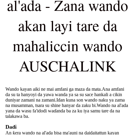
al'ada - Zana wando
akan layi tare da
mahaliccin wando
AUSCHALINK
Wando kayan aiki ne mai amfani ga maza da mata.Ana amfani
da su ta hanyoyi da yawa wanda ya sa su sace hankali a cikin
duniyar zamani na zamani.Idan kuna son wando naku ya zama
na musamman, tsara su shine hanyar da zaku bi.Wando na al'ada
yana da wasu fa'idodi waɗanda ba za ku iya samu tare da na
talakawa ba.
Dadi
An ƙera wando na al'ada bisa ma'auni na daidaitattun kayan