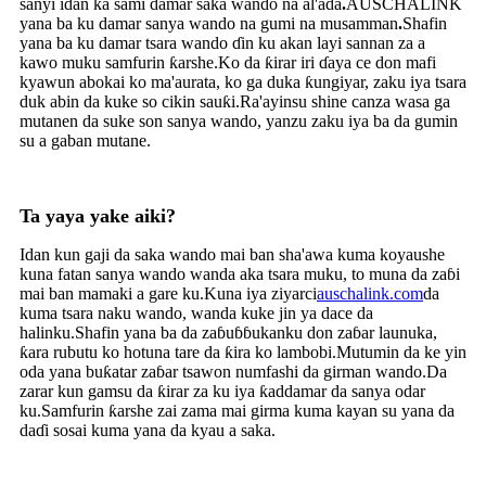
sanyi idan ka sami damar saka wando na al'ada
.
AUSCHALINK
yana ba ku damar sanya wando na gumi na musamman
.
Shafin
yana ba ku damar tsara wando ɗin ku akan layi sannan za a
kawo muku samfurin ƙarshe.Ko da ƙirar iri ɗaya ce don mafi
kyawun abokai ko ma'aurata, ko ga duka ƙungiyar, zaku iya tsara
duk abin da kuke so cikin sauƙi.Ra'ayinsu shine canza wasa ga
mutanen da suke son sanya wando, yanzu zaku iya ba da gumin
su a gaban mutane.
Ta yaya yake aiki?
Idan kun gaji da saka wando mai ban sha'awa kuma koyaushe
kuna fatan sanya wando wanda aka tsara muku, to muna da zaɓi
mai ban mamaki a gare ku.Kuna iya ziyarci
auschalink.com
da
kuma tsara naku wando, wanda kuke jin ya dace da
halinku.Shafin yana ba da zaɓuɓɓukanku don zaɓar launuka,
ƙara rubutu ko hotuna tare da ƙira ko lambobi.Mutumin da ke yin
oda yana buƙatar zaɓar tsawon numfashi da girman wando.Da
zarar kun gamsu da ƙirar za ku iya ƙaddamar da sanya odar
ku.Samfurin ƙarshe zai zama mai girma kuma kayan su yana da
daɗi sosai kuma yana da kyau a saka.