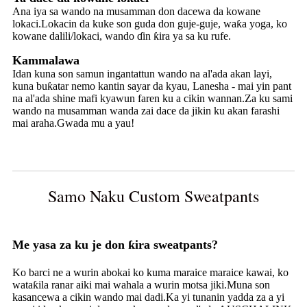
Ana iya sa wando na musamman don dacewa da kowane
lokaci.Lokacin da kuke son guda don guje-guje, waƙa yoga, ko
kowane dalili/lokaci, wando ɗin ƙira ya sa ku rufe.
Kammalawa
Idan kuna son samun ingantattun wando na al'ada akan layi,
kuna buƙatar nemo kantin sayar da kyau, Lanesha - mai yin pant
na al'ada shine mafi kyawun faren ku a cikin wannan.Za ku sami
wando na musamman wanda zai dace da jikin ku akan farashi
mai araha.Gwada mu a yau!
Samo Naku Custom Sweatpants
Me yasa za ku je don ƙira sweatpants?
Ko barci ne a wurin abokai ko kuma maraice maraice kawai, ko
wataƙila ranar aiki mai wahala a wurin motsa jiki.Muna son
kasancewa a cikin wando mai dadi.Ka yi tunanin yadda za a yi