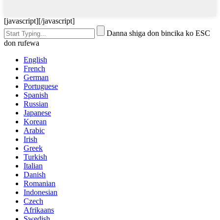
[javascript]
[/javascript]
Danna shiga don bincika ko ESC
don rufewa
English
French
German
Portuguese
Spanish
Russian
Japanese
Korean
Arabic
Irish
Greek
Turkish
Italian
Danish
Romanian
Indonesian
Czech
Afrikaans
Swedish