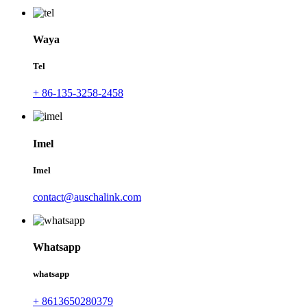
Waya
Tel
+ 86-135-3258-2458
Imel
Imel
contact@auschalink.com
Whatsapp
whatsapp
+ 8613650280379