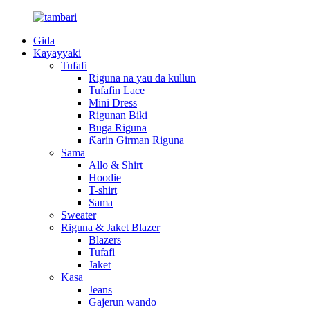
Gida
Kayayyaki
Tufafi
Riguna na yau da kullun
Tufafin Lace
Mini Dress
Rigunan Biki
Buga Riguna
Ƙarin Girman Riguna
Sama
Allo & Shirt
Hoodie
T-shirt
Sama
Sweater
Riguna & Jaket Blazer
Blazers
Tufafi
Jaket
Kasa
Jeans
Gajerun wando