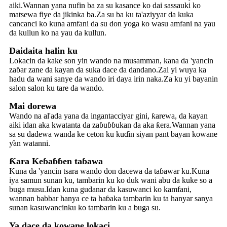
aiki.Wannan yana nufin ba za su kasance ko dai sassauki ko
matsewa fiye da jikinka ba.Za su ba ku ta'aziyyar da kuka
cancanci ko kuna amfani da su don yoga ko wasu amfani na yau
da kullun ko na yau da kullun.
Daidaita halin ku
Lokacin da kake son yin wando na musamman, kana da 'yancin
zaɓar zane da kayan da suka dace da dandano.Zai yi wuya ka
hadu da wani sanye da wando iri daya irin naka.Za ku yi bayanin
salon salon ku tare da wando.
Mai dorewa
Wando na al'ada yana da ingantacciyar gini, ƙarewa, da kayan
aiki idan aka kwatanta da zaɓuɓɓukan da aka ƙera.Wannan yana
sa su dadewa wanda ke ceton ku kuɗin siyan pant bayan kowane
ƴan watanni.
Ƙara Keɓaɓɓen taɓawa
Kuna da 'yancin tsara wando don dacewa da taɓawar ku.Kuna
iya samun sunan ku, tambarin ku ko duk wani abu da kuke so a
buga musu.Idan kuna gudanar da kasuwanci ko kamfani,
wannan babbar hanya ce ta haɓaka tambarin ku ta hanyar sanya
sunan kasuwancinku ko tambarin ku a buga su.
Ya dace da kowane lokaci