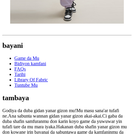
bayani
Game da Mu
Bidiyon kamfani
FAQs
Tarihi
Library Of Fabric
Tuntube Mu
tambaya
Godiya da duba gidan yanar gizon mu!Mu masu sana'ar tufafi
ne.Ana sabunta wannan gidan yanar gizon akai-akai.Ci gaba da
duba shafin samfuranmu don ƙarin koyo game da yuwuwar yin
tufafi tare da mu mara iyaka.Hakanan duba shafin yanar gizon mu
don kowane irin bayanai da sabuntawa game da kamfaninmu da