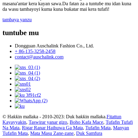
masana'antar kera kayan sawa.Da fatan za a tuntuɓe mu idan kuna
da wasu tambayoyi kuma kuna buƙatar mai kera tufafi!
tambaya yanzu
tuntube mu
Dongguan Auschalink Fashion Co., Ltd.
+ 86-135-3258-2458
contact@auschalink.com
© Haƙƙin mallaka - 2010-2023: Duk haƙƙin mallaka.
Fitattun
Kayayyakin
,
Taswirar yanar gizo
,
Boho Kafa Mace
,
Tufafin Tufafi
Na Mata
,
Rigar Ranar Haihuwa Ga Mata
,
Tufafin Mata
,
Manyan
Tufafin Mata
,
Mata Masu Zane-zane
,
Duk Samfura