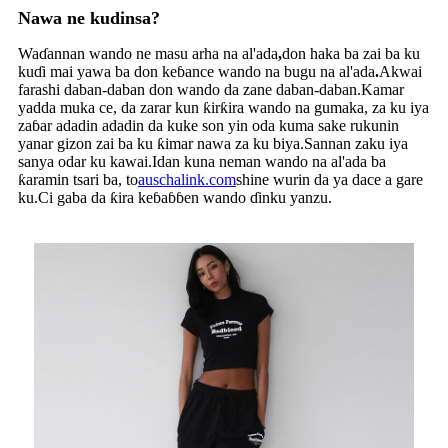
Nawa ne kudinsa?
Waɗannan wando ne masu arha na al'ada
,
don haka ba zai ba ku
kuɗi mai yawa ba don keɓance wando na bugu na al'ada
.
Akwai
farashi daban-daban don wando da zane daban-daban.Kamar
yadda muka ce, da zarar kun ƙirƙira wando na gumaka, za ku iya
zaɓar adadin adadin da kuke son yin oda kuma sake rukunin
yanar gizon zai ba ku ƙimar nawa za ku biya.Sannan zaku iya
sanya odar ku kawai.Idan kuna neman wando na al'ada ba
ƙaramin tsari ba, to
auschalink.com
shine wurin da ya dace a gare
ku.Ci gaba da ƙira keɓaɓɓen wando ɗinku yanzu.